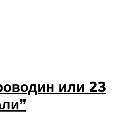
роводин или 23
али”