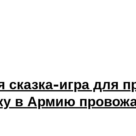
я сказка-игра для п
ку в Армию провож