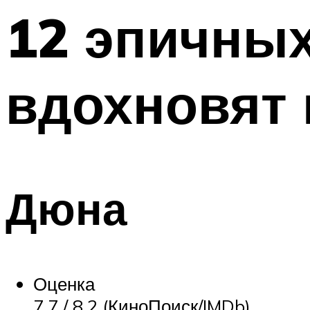
12 эпичны
Меню
вдохновят 
Дюна
Оценка
7,7 / 8,2 (КиноПоиск/IMDb)