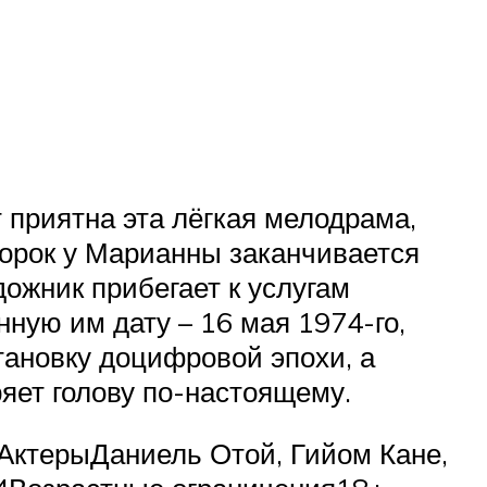
 приятна эта лёгкая мелодрама,
борок у Марианны заканчивается
дожник прибегает к услугам
ную им дату – 16 мая 1974-го,
тановку доцифровой эпохи, а
ряет голову по-настоящему.
АктерыДаниель Отой, Гийом Кане,