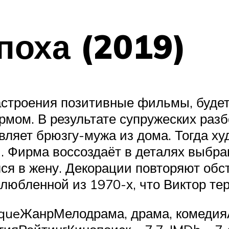
поха (2019)
настроения позитивные фильмы, будет
мом. В результате супружеских раз
вляет брюзгу-мужа из дома. Тогда ху
. Фирма воссоздаёт в деталях выбран
лся в жену. Декорации повторяют обс
злюбленной из 1970-х, что Виктор те
oqueЖанрМелодрама, драма, комедия