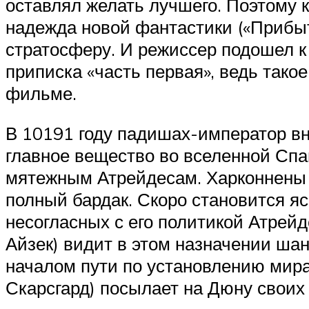
оставлял желать лучшего. Поэтому 
надежда новой фантастики («Прибыт
стратосферу. И режиссер подошел к
приписка «часть первая», ведь тако
фильме.
В 10191 году падишах-император вн
главное вещество во вселенной Спа
мятежным Атрейдесам. Харконнены 
полный бардак. Скоро становится яс
несогласных с его политикой Атрейд
Айзек) видит в этом назначении ша
началом пути по установлению мир
Скарсгард) посылает на Дюну своих