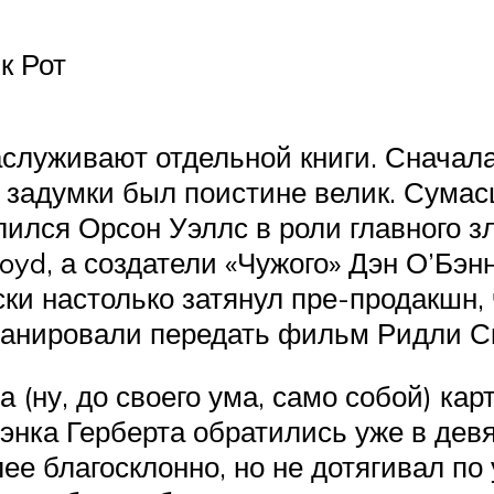
к Рот
аслуживают отдельной книги. Сначал
о задумки был поистине велик. Сум
ился Орсон Уэллс в роли главного з
loyd, а создатели «Чужого» Дэн О’Бэн
ки настолько затянул пре-продакшн,
ланировали передать фильм Ридли Ск
(ну, до своего ума, само собой) карт
рэнка Герберта обратились уже в дев
е благосклонно, но не дотягивал по 