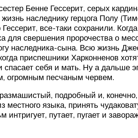
сестер Бенне Гессерит, серых карди
жизнь наследнику герцога Полу (Тим
р Гессерит, все-таки сохранили. Ког
ка для свершения пророчества о мес
цогу наследника-сына. Всю жизнь Дже
когда приспешники Харконненов хотя
 спасает себя и мать. Ну а дальше э
м, огромным песчаным червем.
размашистый, подробный и, конечно,
из местного языка, принять чудакова
м интригует, путает, пугает и завора