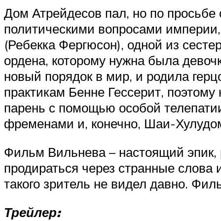
Дом Атрейдесов пал, но по просьбе 
политическими вопросами империи, 
(Ребекка Фергюсон), одной из сесте
ордена, которому нужна была девоч
новый порядок в мир, и родила гер
практикам Бенне Гессерит, поэтому 
парень с помощью особой телепатии
фременами и, конечно, Шаи-Хулудо
Фильм Вильнева – настоящий эпик, 
продираться через странные слова 
такого зритель не видел давно. Филь
Трейлер: