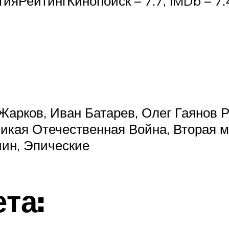
ияРейтингКинопоиск – 7.7, IMDb – 7
ей Жарков, Иван Батарев, Олег Гаянов
икая Отечественная Война, Вторая м
ин, Эпические
та: