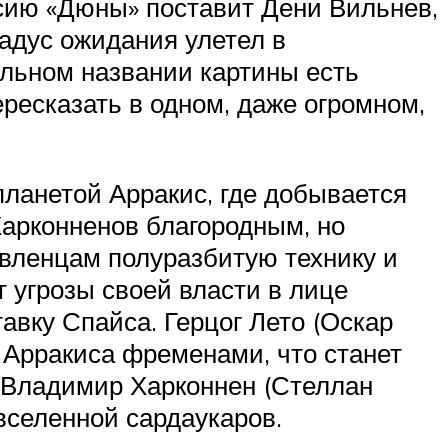
рсию «Дюны» поставит Дени Вильнев,
адус ожидания улетел в
альном названии картины есть
ересказать в одном, даже огромном,
ланетой Арракис, где добывается
Харконненов благородным, но
вленцам полуразбитую технику и
т угрозы своей власти в лице
авку Спайса. Герцог Лето (Оскар
 Арракиса фременами, что станет
 Владимир Харконнен (Стеллан
вселенной сардаукаров.