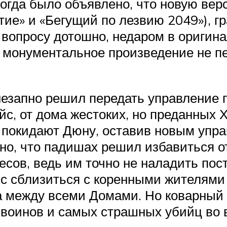
когда было объявлено, что новую ве
ие» и «Бегущий по лезвию 2049»), гр
 вопросу дотошно, недаром в оригин
е монументальное произведение не п
езапно решил передать управление п
йс, от дома жестоких, но преданных 
покидают Дюну, оставив новым упра
но, что падишах решил избавиться о
есов, ведь им точно не наладить пост
нс сблизиться с коренными жителями
а между всеми Домами. Но коварный
 воинов и самых страшных убийц во 