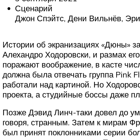
Сценарий
Джон Спэйтс, Дени Вильнёв, Эри
Истории об экранизациях «Дюны» з
Алехандро Ходоровски, и размах ег
поражают воображение, в касте числ
должна была отвечать группа Pink F
работали над картиной. Но Ходоровс
проекта, а студийные боссы даже п
Позже Дэвид Линч-таки довел до ума 
говоря, странным. Затем к мирам Ф
был принят поклонниками серии боле