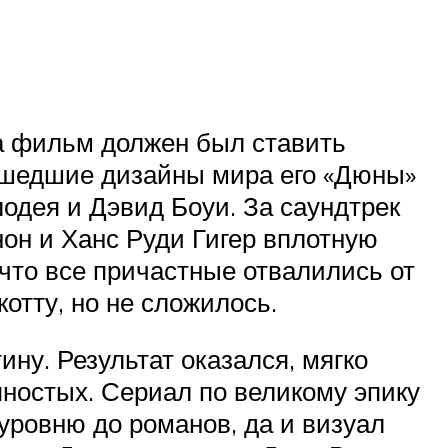
а фильм должен был ставить
асшедшие дизайны мира его «Дюны»
лодея и Дэвид Боуи. За саундтрек
нон и Ханс Руди Гигер вплотную
 что все причастные отвалились от
отту, но не сложилось.
ину. Результат оказался, мягко
яностых. Сериал по великому эпику
уровню до романов, да и визуал