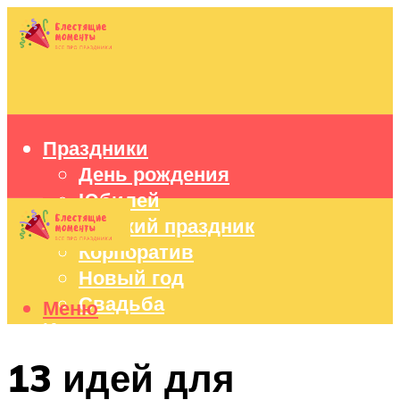
Праздники
День рождения
Юбилей
Детский праздник
Корпоратив
Новый год
Свадьба
Меню
Идеи подарков
Оформление праздников
13 идей для
Праздничный стол