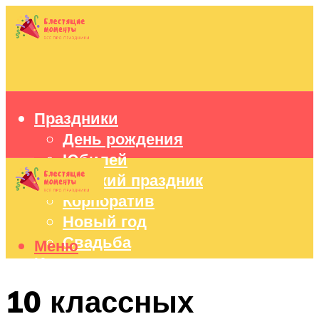
Праздники
День рождения
Юбилей
Детский праздник
Корпоратив
Новый год
Свадьба
Меню
Идеи подарков
Оформление праздников
10 классных
Праздничный стол