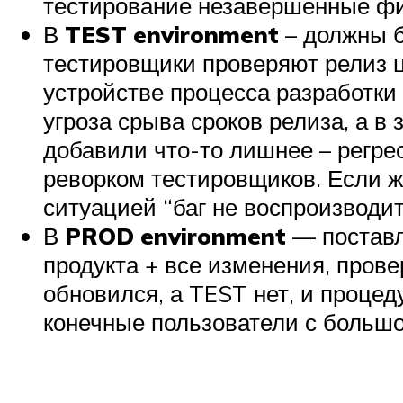
тестирование незавершённые фич
В
TEST environment
– должны б
тестировщики проверяют релиз ц
устройстве процесса разработки 
угроза срыва сроков релиза, а в 
добавили что-то лишнее – регре
реворком тестировщиков. Если же
ситуацией “баг не воспроизводитс
В
PROD environment
— поставл
продукта + все изменения, пров
обновился, а TEST нет, и проце
конечные пользователи с большо