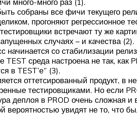
и много-много раз (1).
ыть собраны все фичи текущего рели
еликом, прогоняют регрессионное т
тестировщики встречают ту же картин
запущенных случаях – и качества (2).
сс начинается со стабилизации рели
 TEST среда настроена не так, как 
я в TEST’е” (3).
яется оттетсированный продукт, в н
еренные тестировщиками. Но если P
дура деплоя в PROD очень сложная и 
й вероятностью увидят не то, что бы