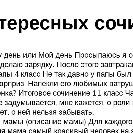
тересных соч
у день или Мой день Просыпаюсь я об
делаю зарядку. После этого завтрака
апы 4 класс Не так давно у папы был
юрприз. Напекли его любимых ватру
нка? Итоговое сочинение 11 класс Ча
не задумывается, мне кажется, о роли
ет, о ней нельзя забывать.
 мамы (описание мамы) Для каждого 
я мама самый красивый человек на зе