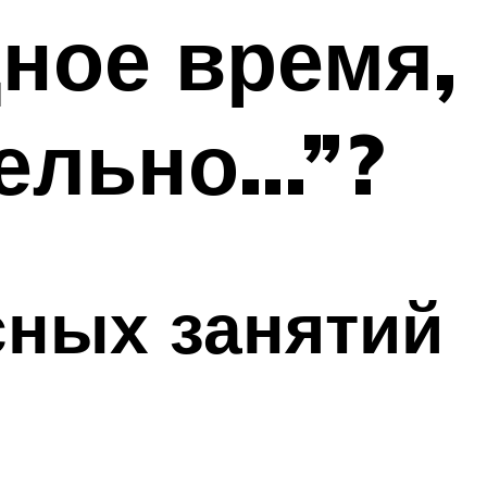
ное время,
ельно…”?
сных занятий