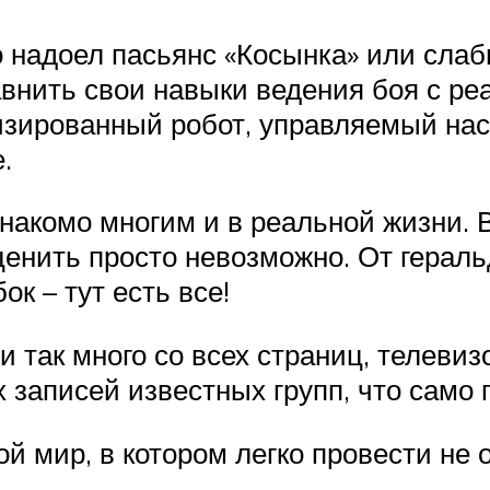
о надоел пасьянс «Косынка» или сла
авнить свои навыки ведения боя с р
низированный робот, управляемый на
.
накомо многим и в реальной жизни. 
ценить просто невозможно. От герал
к – тут есть все!
 и так много со всех страниц, телевиз
 записей известных групп, что само 
й мир, в котором легко провести не 