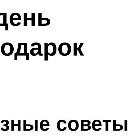
день
подарок
езные советы