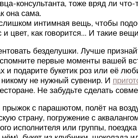
ца-консультанта, тоже вряд ли что-т
к она сама.
– слишком интимная вещь, чтобы подо
с и цвет, как говорится… И такие вещ
зентовать безделушки. Лучше признай
 вспомните первые моменты вашей вс
х и подарите букетик роз или её люб
 никому не нужный сувенир. И
пригот
ресторане. Не забудьте сделать сов
 прыжок с парашютом, полёт на возд
кую страну, погружение с аквалангом
ого исполнителя или группы, поездка
 нём), букет из клубники, шоколада и