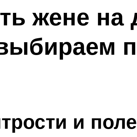
ть жене на 
 выбираем 
трости и пол