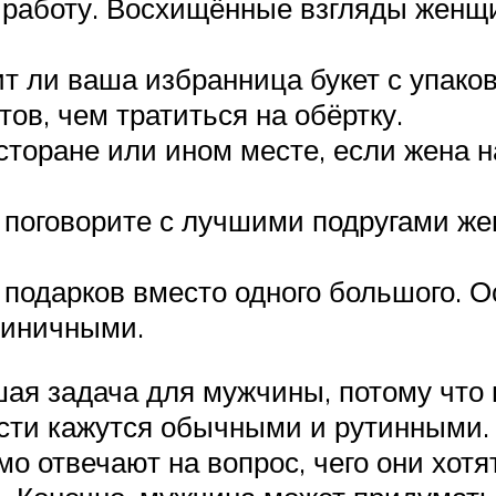
а работу. Восхищённые взгляды женщ
бит ли ваша избранница букет с упако
ов, чем тратиться на обёртку.
сторане или ином месте, если жена н
у, поговорите с лучшими подругами ж
подарков вместо одного большого. О
диничными.
я задача для мужчины, потому что в
ности кажутся обычными и рутинными.
о отвечают на вопрос, чего они хотя