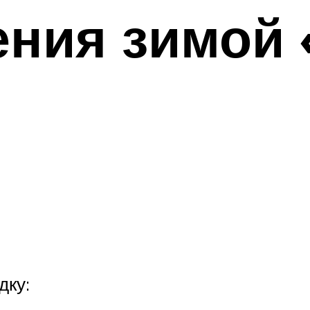
ния зимой 
дку: