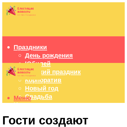
Праздники
День рождения
Юбилей
Детский праздник
Корпоратив
Новый год
Свадьба
Меню
Идеи подарков
Оформление праздников
Гости создают
Праздничный стол