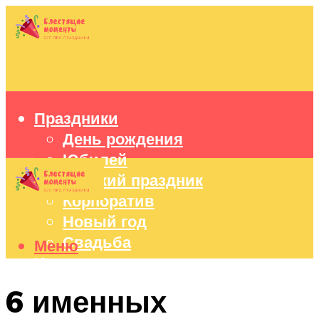
Праздники
День рождения
Юбилей
Детский праздник
Корпоратив
Новый год
Свадьба
Меню
Идеи подарков
Оформление праздников
6 именных
Праздничный стол