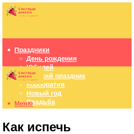
Праздники
День рождения
Юбилей
Детский праздник
Корпоратив
Новый год
Свадьба
Меню
Идеи подарков
Оформление праздников
Как испечь
Праздничный стол