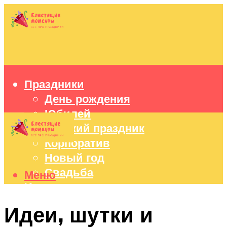
Праздники
День рождения
Юбилей
Детский праздник
Корпоратив
Новый год
Свадьба
Меню
Идеи подарков
Оформление праздников
Идеи, шутки и
Праздничный стол