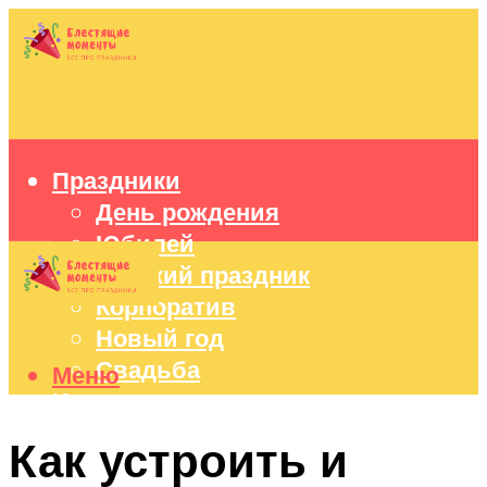
Праздники
День рождения
Юбилей
Детский праздник
Корпоратив
Новый год
Свадьба
Меню
Идеи подарков
Оформление праздников
Как устроить и
Праздничный стол