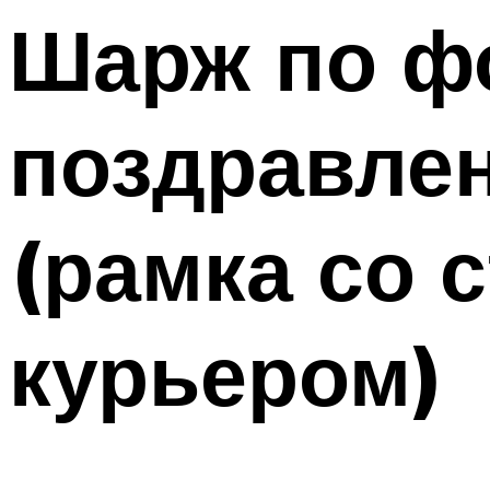
Шарж по ф
Меню
поздравлен
(рамка со 
курьером)