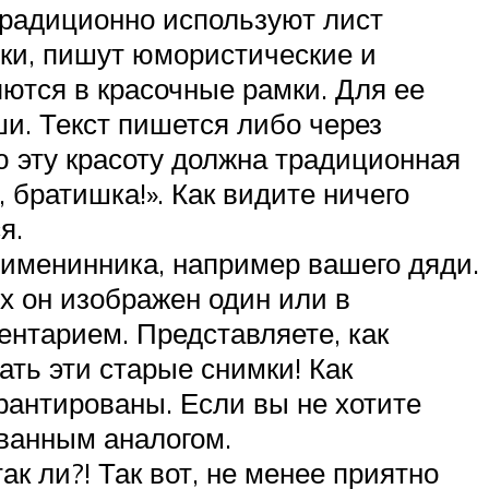
традиционно используют лист
нки, пишут юмористические и
тся в красочные рамки. Для ее
и. Текст пишется либо через
ю эту красоту должна традиционная
 братишка!». Как видите ничего
я.
именинника, например вашего дяди.
х он изображен один или в
нтарием. Представляете, как
ть эти старые снимки! Как
рантированы. Если вы не хотите
ванным аналогом.
к ли?! Так вот, не менее приятно