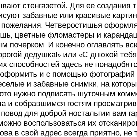
ывают стенгазетой. Для ее создания 
исуют забавные или красивые карти
 пожелания. Четверостишья оформляю
уашь, цветные фломастеры и карандаш
ым почерком. И конечно оглавлять вс
рогой дедушка!» или «С днюхой тебя,
их способностей здесь не понадобятс
 оформить и с помощью фотографий 
селые и забавные снимки, на которы
ото нужно подписать шуточным комме
ва и собравшимся гостям просматрива
овод для доброй ностальгии вам га
можно воспользоваться их отсканиро
а в свой адрес всегда приятно, не та