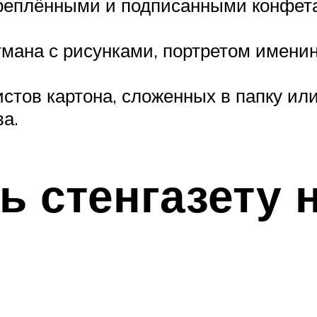
креплёнными и подписанными конфет
мана с рисунками, портретом имени
истов картона, сложенных в папку ил
а.
ь стенгазету 