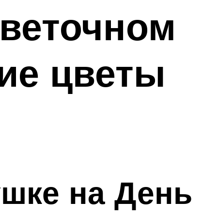
цветочном
кие цветы
ушке на День