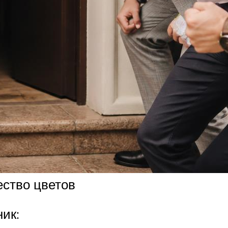
ество цветов
ик: