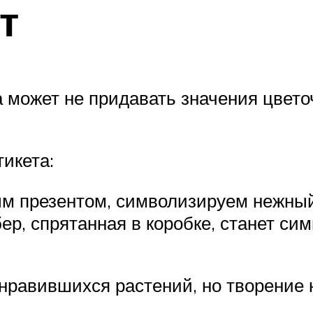
т
ка может не придавать значения цвет
икета:
ным презентом, символизируем нежный
ер, спрятанная в коробке, станет си
онравившихся растений, но творение