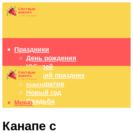
Праздники
День рождения
Юбилей
Детский праздник
Корпоратив
Новый год
Свадьба
Меню
Идеи подарков
Оформление праздников
Канапе с
Праздничный стол