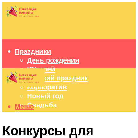
Праздники
День рождения
Юбилей
Детский праздник
Корпоратив
Новый год
Свадьба
Меню
Идеи подарков
Оформление праздников
Конкурсы для
Праздничный стол