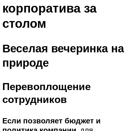
корпоратива за
Меню
столом
Веселая вечеринка на
природе
Перевоплощение
сотрудников
Если позволяет бюджет и
политика компании
, для