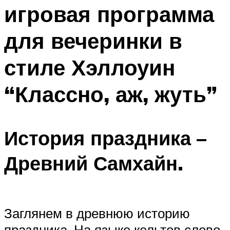
игровая программа
Меню
для вечеринки в
стиле Хэллоуин
“Классно, аж, жуть”
История праздника –
Древний Самхайн.
Заглянем в древнюю историю
праздника. На языке кельтов слово