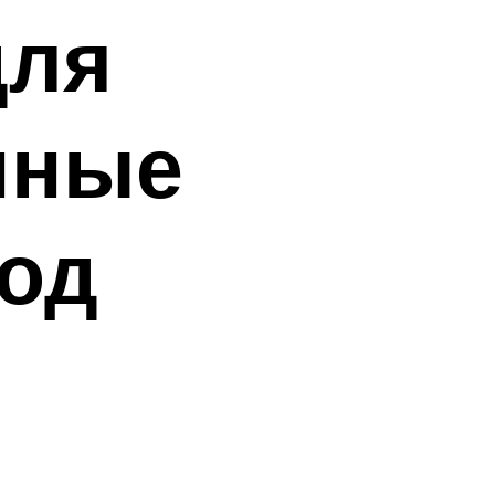
для
нные
год