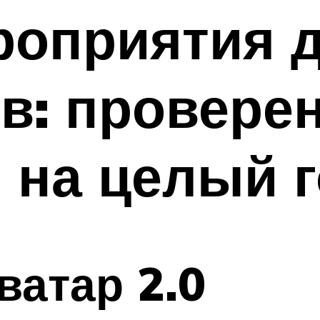
роприятия 
в: провере
 на целый 
атар 2.0