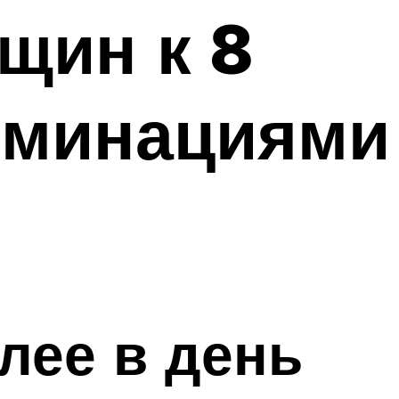
щин к 8
оминациями
лее в день