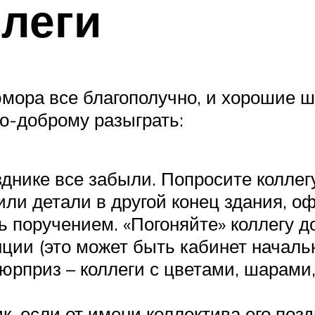
леги
ора все благополучно, и хорошие шу
по-доброму разыграть:
зднике все забыли. Попросите коллег
или детали в другой конец здания, о
 поручением. «Погоняйте» коллегу до 
нции (это может быть кабинет начальн
юрприз – коллеги с цветами, шарами
к, если от имени коллектива его поз