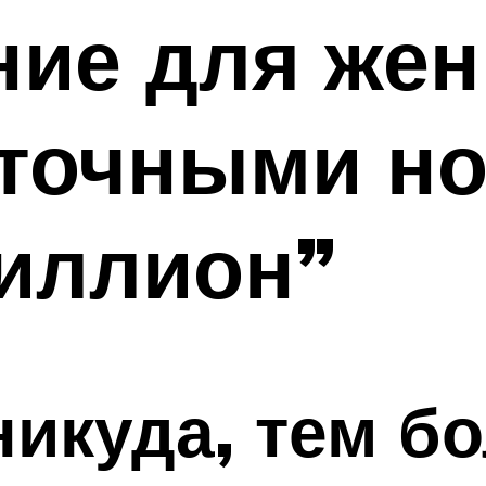
ие для жен
уточными н
миллион”
никуда, тем бо