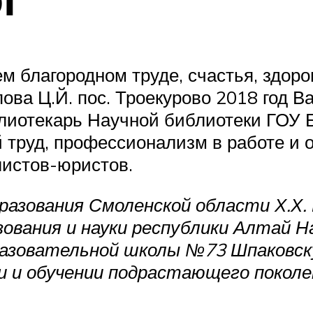
м благородном труде, счастья, здор
ова Ц.Й. пос. Троекурово 2018 год 
иотекарь Научной библиотеки ГОУ 
 труд, профессионализм в работе и о
истов-юристов.
зования Смоленской области Х.Х. Ив
вания и науки республики Алтай Н
азовательной школы №73 Шпаковск
и и обучении подрастающего покол