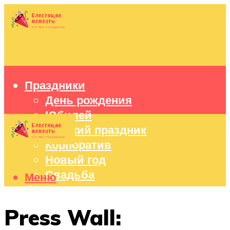
Праздники
День рождения
Юбилей
Детский праздник
Корпоратив
Новый год
Свадьба
Меню
Идеи подарков
Оформление праздников
Press Wall:
Праздничный стол