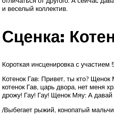
отличаться от другого. А сейчас д
и веселый коллектив.
Сценка: Коте
Короткая инсценировка с участием 5
Котенок Гав: Привет, ты кто? Щенок 
котенок Гав, царь двора, нет меня х
дрожу! Гау! Гау! Щенок Мяу: А давай
/Выбегает рыжий, конопатый мальчиш