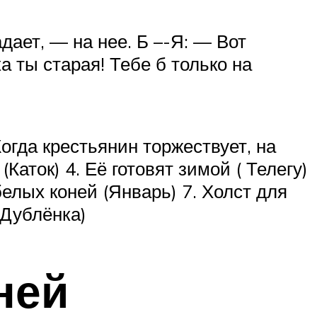
дает, — на нее. Б –-Я: — Вот
 ты старая! Тебе б только на
огда крестьянин торжествует, на
Каток) 4. Её готовят зимой ( Телегу)
белых коней (Январь) 7. Холст для
(Дублёнка)
ней