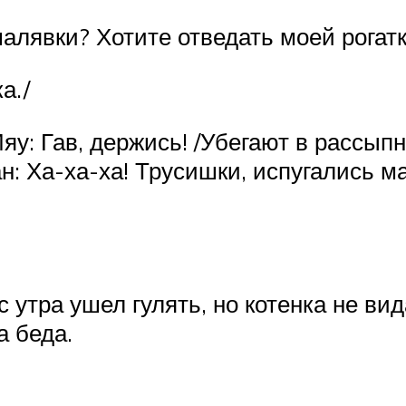
малявки? Хотите отведать моей рогатк
а./
яу: Гав, держись! /Убегают в рассып
ган: Ха-ха-ха! Трусишки, испугались 
с утра ушел гулять, но котенка не вид
а беда.