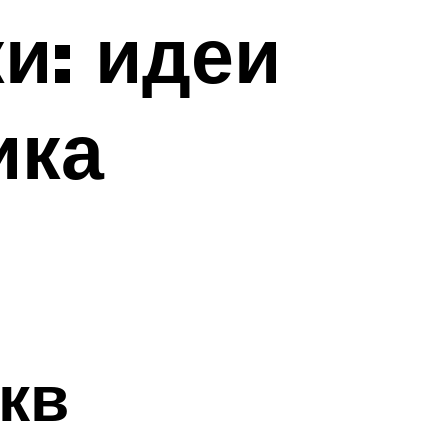
и: идеи
ика
кв