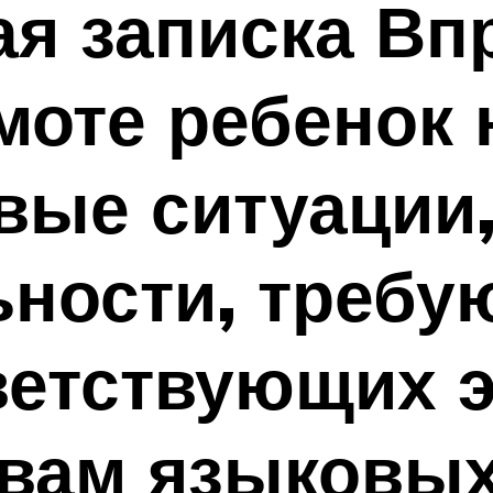
я записка Вп
моте ребенок 
вые ситуации,
ности, требу
ветствующих 
твам языковых