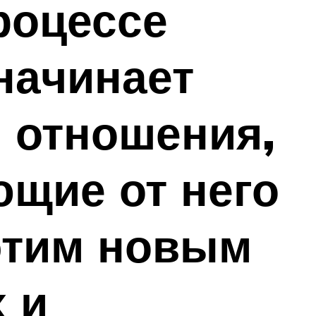
роцессе
на­чинает
 отноше­ния,
ющие от него
этим новым
 и