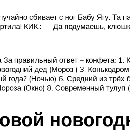
чайно сбивает с ног Бабу Ягу. Та па
ртила! КИК.: — Да подумаешь, клюшка
За правильный ответ – конфета: 1. К
вогодний дед (Мороз ) 3. Конькодром (
й года? (Ночью) 6. Средний из трёх 
роза (Окно) 8. Современный тулуп 
овой новогод