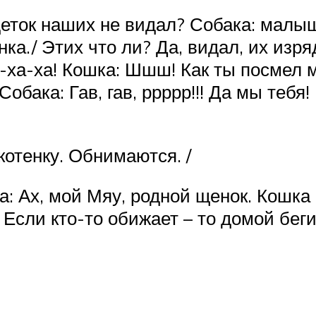
деток наших не видал? Собака: малыш
нка./ Этих что ли? Да, видал, их изря
а-ха-ха! Кошка: Шшш! Как ты посмел 
Собака: Гав, гав, ррррр!!! Да мы тебя
котенку. Обнимаются. /
ка: Ах, мой Мяу, родной щенок. Кошк
 Если кто-то обижает – то домой беги