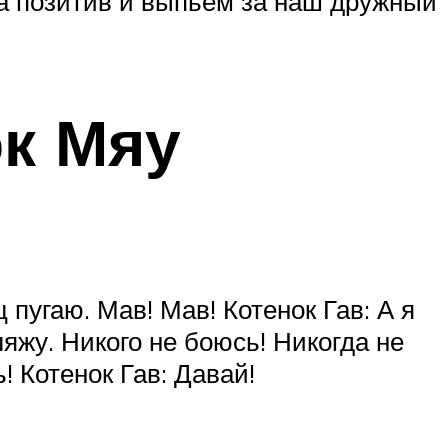
на позитив и выпьем за наш дружный
ок Мяу
 пугаю. Мав! Мав! Котенок Гав: А я
ляжу. Никого не боюсь! Никогда не
! Котенок Гав: Давай!