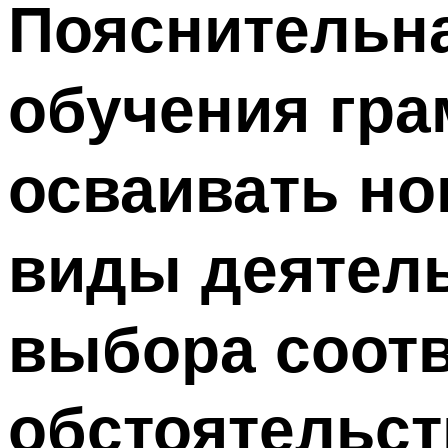
Пояснительна
обучения гра
осваивать но
виды деятель
выбора соот
об­стоятельс