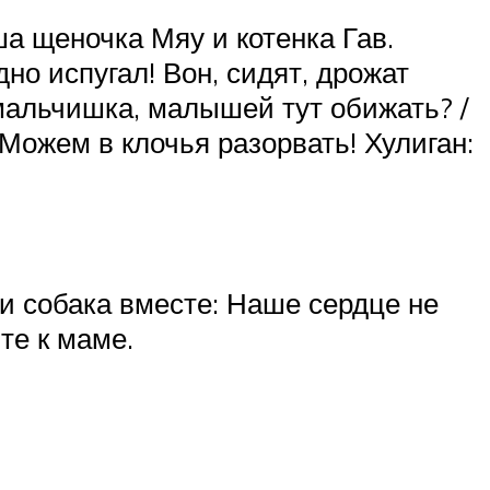
а щеночка Мяу и котенка Гав.
дно испугал! Вон, сидят, дрожат
мальчишка, малышей тут обижать? /
! Можем в клочья разорвать! Хулиган:
а и собака вместе: Наше сердце не
те к маме.