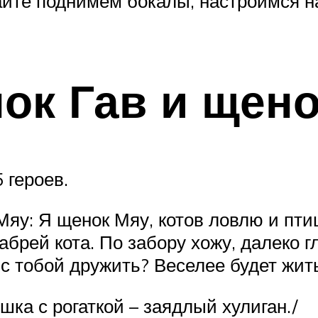
авайте поднимем бокалы, настроимся 
нок Гав и щен
 героев.
Мяу: Я щенок Мяу, котов ловлю и птиц
рабрей кота. По забору хожу, далеко г
 с тобой дружить? Веселее будет жить
ка с рогаткой – заядлый хулиган./