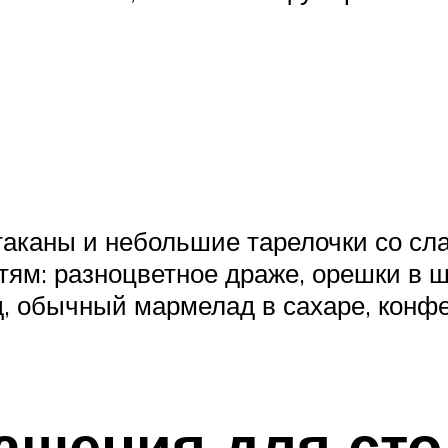
таканы и небольшие тарелочки со сл
стям: разноцветное драже, орешки в 
 обычный мармелад в сахаре, конфет
ашения для сто