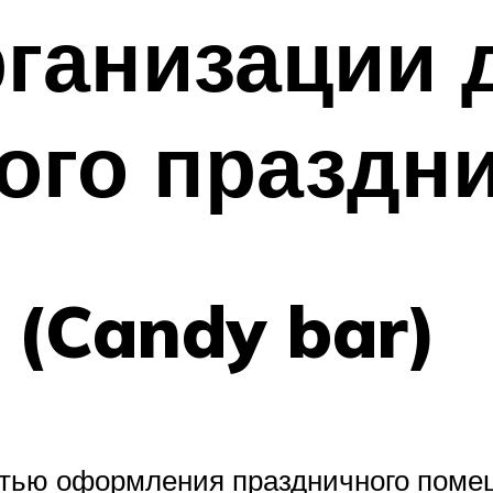
ганизации 
ого праздн
 (Candy bar)
астью оформления праздничного поме