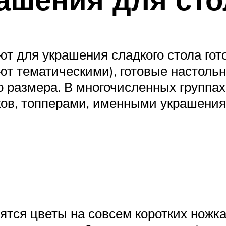
ют для украшения сладкого стола гот
ют тематическими), готовые настол
о размера. В многочисленных группа
ов, топперами, именными украшениям
тся цветы на совсем коротких ножках