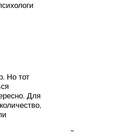
психологи
. Но тот
ься
ересно. Для
 количество,
ли