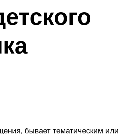
детского
ика
щения, бывает тематическим или