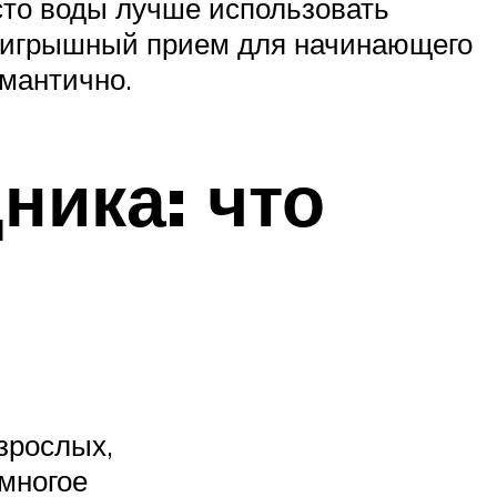
сто воды лучше использовать
роигрышный прием для начинающего
омантично.
ника: что
взрослых,
 многое