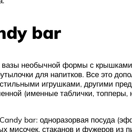
а.
ndy bar
 вазы необычной формы с крышками
бутылочки для напитков. Все это до
стильными игрушками, другими предм
енной (именные таблички, топперы, н
ndy bar: одноразорвая посуда (эфф
х мисочек, стаканов и фужеров из п