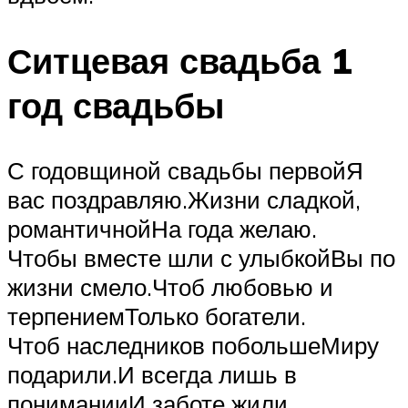
Ситцевая свадьба 1
год свадьбы
С годовщиной свадьбы первойЯ
вас поздравляю.Жизни сладкой,
романтичнойНа года желаю.
Чтобы вместе шли с улыбкойВы по
жизни смело.Чтоб любовью и
терпениемТолько богатели.
Чтоб наследников побольшеМиру
подарили.И всегда лишь в
пониманииИ заботе жили.