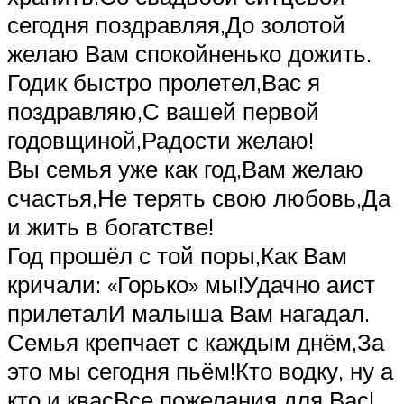
сегодня поздравляя,До золотой
желаю Вам спокойненько дожить.
Годик быстро пролетел,Вас я
поздравляю,С вашей первой
годовщиной,Радости желаю!
Вы семья уже как год,Вам желаю
счастья,Не терять свою любовь,Да
и жить в богатстве!
Год прошёл с той поры,Как Вам
кричали: «Горько» мы!Удачно аист
прилеталИ малыша Вам нагадал.
Семья крепчает с каждым днём,За
это мы сегодня пьём!Кто водку, ну а
кто и квасВсе пожелания для Вас!