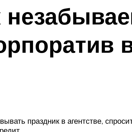
к незабыва
орпоратив 
вывать праздник в агентстве, спроси
редит.