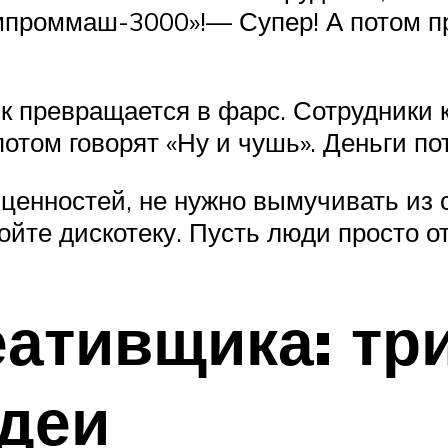
импроммаш-3000»!— Супер! А потом п
ик превращается в фарс. Сотрудники к
потом говорят «Ну и чушь». Деньги по
 ценностей, не нужно вымучивать из 
ойте дискотеку. Пусть люди просто о
еативщика: тр
деи