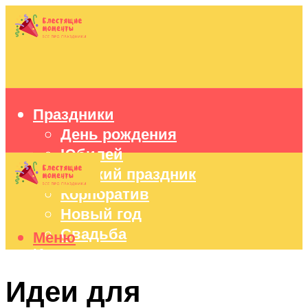
Праздники
День рождения
Юбилей
Детский праздник
Корпоратив
Новый год
Свадьба
Меню
Идеи подарков
Оформление праздников
Идеи для
Праздничный стол