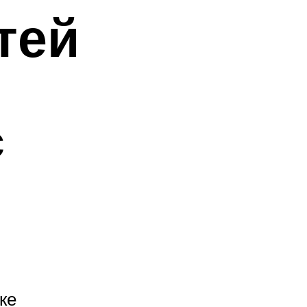
тей
с
ке