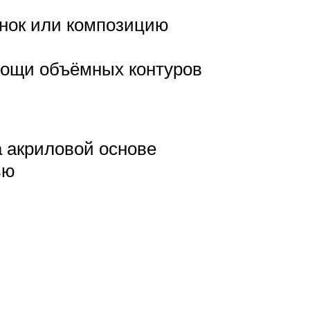
унок или композицию
мощи объёмных контуров
а акриловой основе
ью