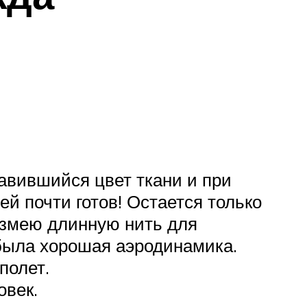
авившийся цвет ткани и при
ей почти готов! Остается только
к змею длинную нить для
 была хорошая аэродинамика.
полет.
овек.