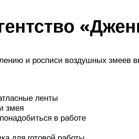
гентство «Дже
влению и росписи воздушных змеев 
 атласные ленты
и змея
 понадобиться в работе
ка для готовой работы