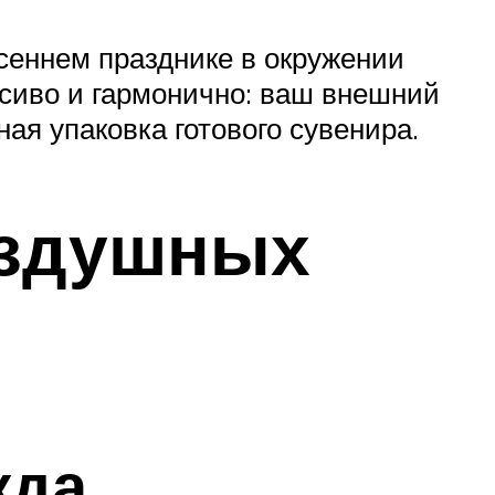
сеннем празднике в окружении
асиво и гармонично: ваш внешний
ая упаковка готового сувенира.
оздушных
жда