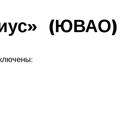
ниус» (ЮВАО)
включены: