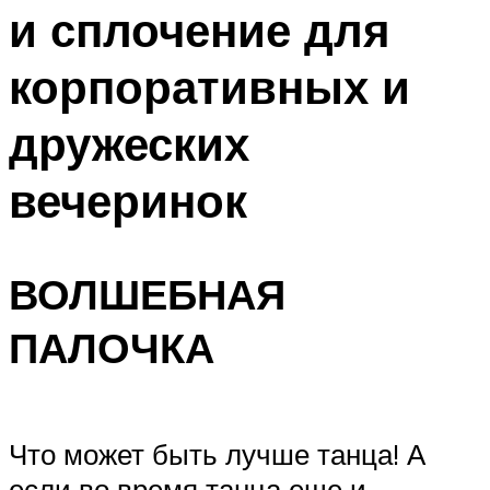
и сплочение для
Меню
корпоративных и
дружеских
вечеринок
ВОЛШЕБНАЯ
ПАЛОЧКА
Что может быть лучше танца! А
если во время танца еще и