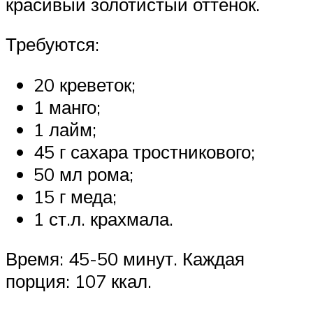
красивый золотистый оттенок.
Требуются:
20 креветок;
1 манго;
1 лайм;
45 г сахара тростникового;
50 мл рома;
15 г меда;
1 ст.л. крахмала.
Время: 45-50 минут. Каждая
порция: 107 ккал.