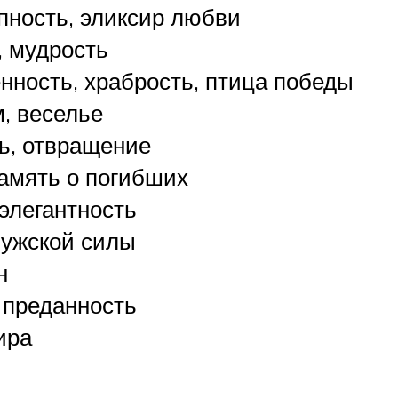
пность, эликсир любви
, мудрость
нность, храбрость, птица победы
, веселье
ь, отвращение
память о погибших
элегантность
ужской силы
н
 преданность
ира