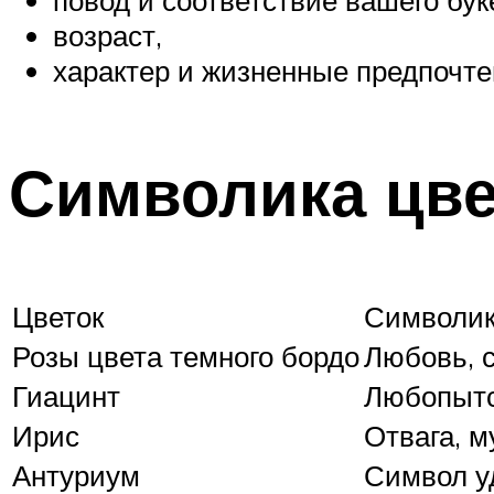
повод и соответствие вашего бук
возраст,
характер и жизненные предпочте
Символика цве
Цветок
Символи
Розы цвета темного бордо
Любовь, 
Гиацинт
Любопытс
Ирис
Отвага, 
Антуриум
Символ уд