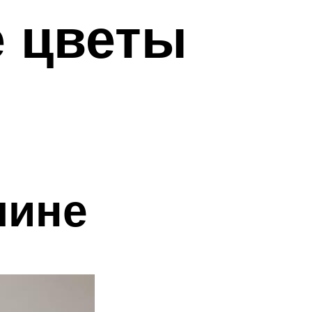
е цветы
чине