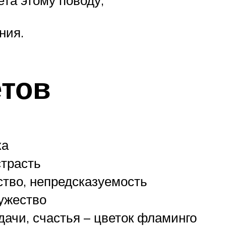
ета этому поводу,
ния.
тов
ка
страсть
тво, непредсказуемость
мужество
ачи, счастья – цветок фламинго