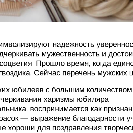
имволизируют надежность уверенност
черкивать мужественность и достоин
соцветия. Прошло время, когда един
гвоздика. Сейчас перечень мужских ц
ких юбилеев с большим количеством 
одчеркивания харизмы юбиляра
льника, воспринимается как признан
расок — выражение благодарности у
ые хороши для поздравления творчес