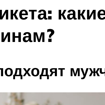
икета: каки
чинам?
подходят муж