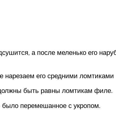
дсушится, а после меленько его нару
е нарезаем его средними ломтиками 
 должны быть равны ломтикам филе.
е было перемешанное с укропом.