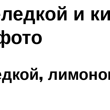
еледкой и к
фото
едкой, лимон