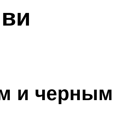
иви
ом и черным