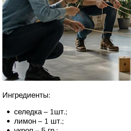
Ингредиенты:
селедка – 1шт.;
лимон – 1 шт.;
укроп – 5 гр.;