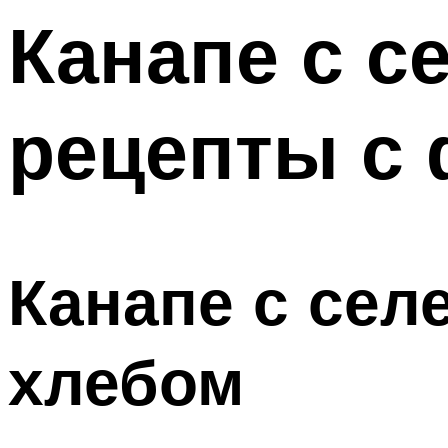
Канапе с с
Меню
рецепты с 
Канапе с сел
хлебом