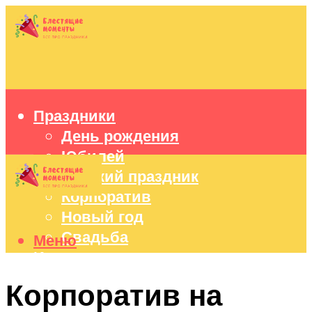
Праздники
День рождения
Юбилей
Детский праздник
Корпоратив
Новый год
Свадьба
Меню
Идеи подарков
Оформление праздников
Корпоратив на
Праздничный стол