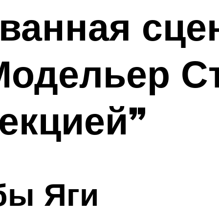
анная сцен
Модельер С
екцией”
бы Яги