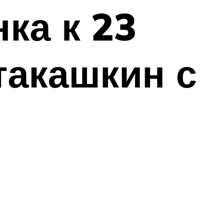
ка к 23
такашкин с