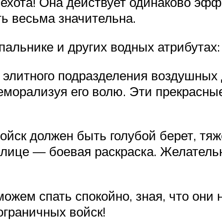
ехота! Она действует одинаково эффе
ть весьма значительна.
альнике и других водных атрибутах: 
 элитного подразделения воздушных 
деморализуя его волю. Эти прекрасн
ойск должен быть голубой берет, тя
 лице — боевая раскраска. Желатель
жем спать спокойно, зная, что они н
граничных войск!