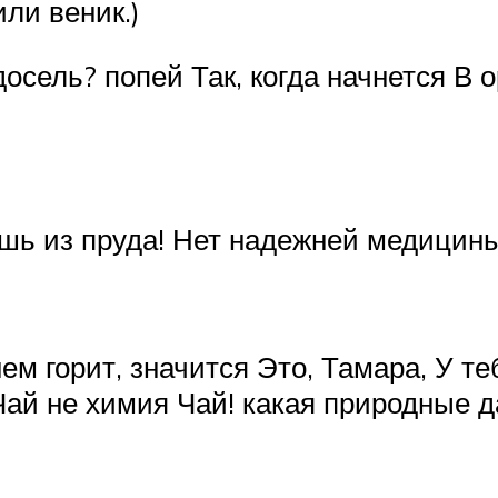
ли веник.)
досель? попей Так, когда начнется В 
ешь из пруда! Нет надежней медицины
гнем горит, значится Это, Тамара, У 
Чай не химия Чай! какая природные д