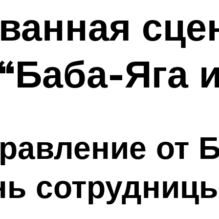
ванная сцен
“Баба-Яга и
равление от Б
нь сотрудниц