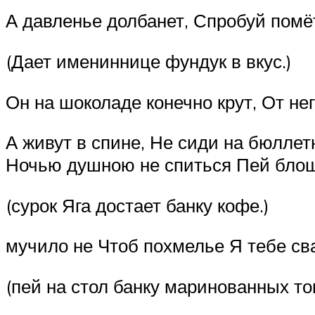
А давленье долбанет, Спробуй помёт
(Дает имениннице фундук в вкус.)
Он на шоколаде конечно крут, От нег
А живут в спине, Не сиди на бюллетн
Ночью душною не спиться Пей блоши
(сурок Яга достает банку кофе.)
мучило не Чтоб похмелье Я тебе сва
(пей на стол банку маринованных то