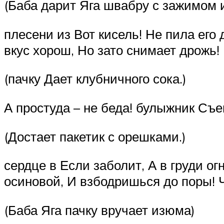
(Баба дарит Яга швабру с зажимом и
плесени из Вот кисель! Не пила его 
вкус хорош, Но зато снимает дрожь!
(пачку Дает клубничного сока.)
А простуда – не беда! булыжник Съ
(Достает пакетик с орешками.)
сердце в Если заболит, А в груди о
осиновой, И взбодришься до поры! 
(Баба Яга пачку вручает изюма)