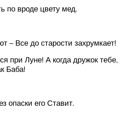
ь по вроде цвету мед.
ют – Все до старости захрумкает!
ся при Луне! А когда дружок тебе,
к Баба!
з опаски его Ставит.