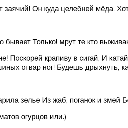
 заячий! Он куда целебней мёда, Хот
о бывает Только! мрут те кто выжива
е! Поскорей крапиву в сигай, И катай
ных отвар ног! Будешь дрыхнуть, ка
рила зелье Из жаб, поганок и змей Бе
матов огурцов или.)