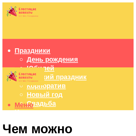
Праздники
День рождения
Юбилей
Детский праздник
Корпоратив
Новый год
Свадьба
Меню
Идеи подарков
Оформление праздников
Чем можно
Праздничный стол