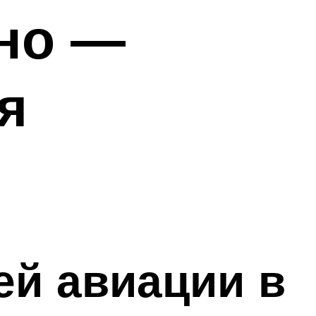
ино —
я
ей авиации в