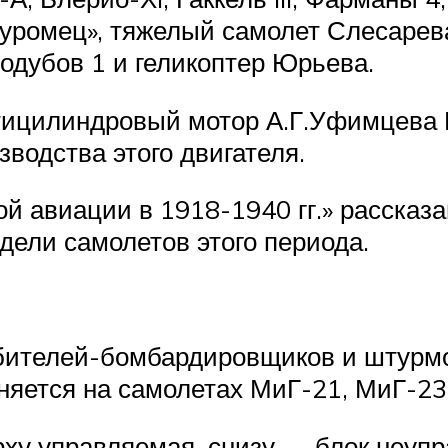
уромец», тяжелый самолет Слесарев
изодубов 1 и геликоптер Юрьева.
ицилиндровый мотор А.Г.Уфимцева Е
зводства этого двигателя.
ой авиации в 1918-1940 гг.» рассказ
ели самолетов этого периода.
бителей-бомбардировщиков и штурмов
еняется на самолетах МиГ-21, МиГ-2
рху управляемая, снизу — блок неуп