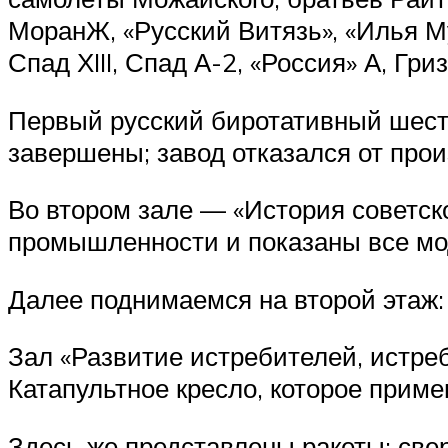
МоранЖ, «Русский Витязь», «Илья М
Спад ХIII, Спад А-2, «Россия» А, Гр
Первый русский биротативный шест
завершены; завод отказался от прои
Во втором зале — «История советск
промышленности и показаны все мод
Далее поднимаемся на второй этаж:
Зал «Развитие истребителей, истре
Катапультное кресло, которое прим
Здесь же представлены ракеты: све