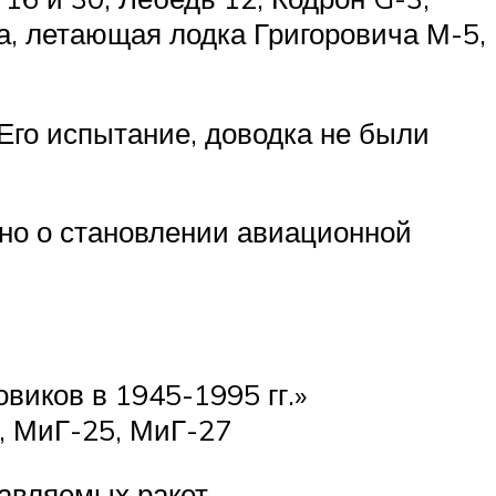
а, летающая лодка Григоровича М-5,
го испытание, доводка не были
ано о становлении авиационной
иков в 1945-1995 гг.»
3, МиГ-25, МиГ-27
равляемых ракет