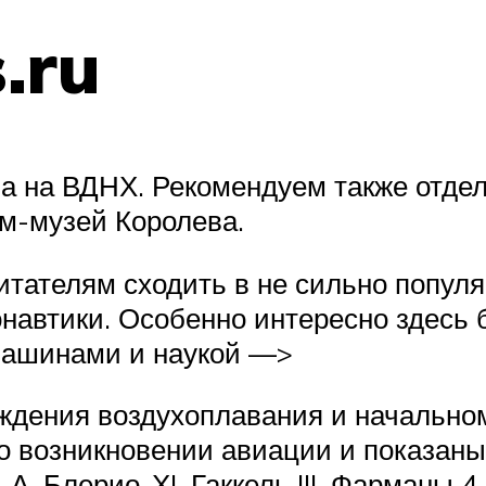
.ru
а на ВДНХ. Рекомендуем также отде
м-музей Королева.
итателям сходить в не сильно попул
онавтики. Особенно интересно здесь
 машинами и наукой —>
дения воздухоплавания и начальном
 о возникновении авиации и показан
, Блерио-ХI, Гаккель III, Фарманы 4,