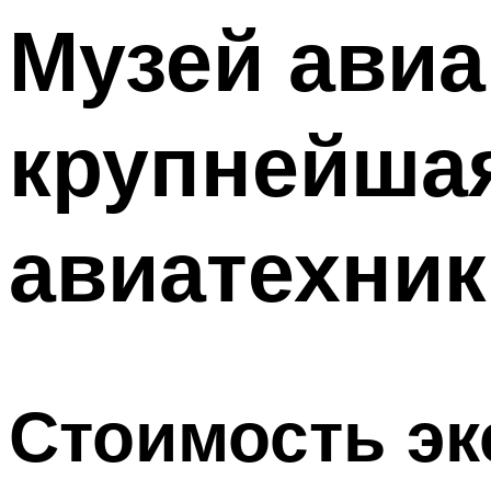
Музей ави
Меню
крупнейша
авиатехник
Стоимость эк