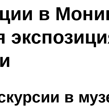
ации в Мон
я экспозици
и
скурсии в муз