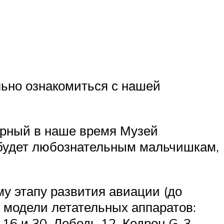
льно ознакомиться с нашей
ярный в наше время Музей
 будет любознательным мальчишкам,
у этапу развития авиации (до
ы модели летательных аппаратов:
 16 и 30, Лебедь 12, Кодрон G-3,