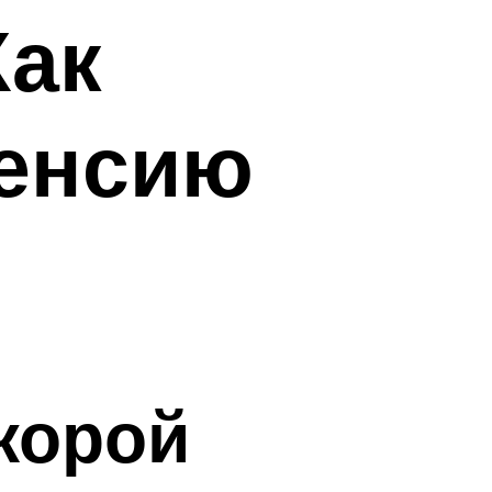
Как
пенсию
корой