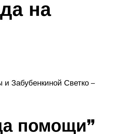
да на
 и Забубенкиной Светко –
ада помощи”