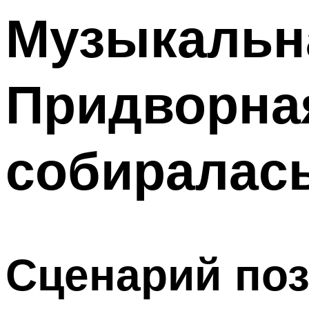
Музыкальна
Меню
Придворна
собиралас
Сценарий поз