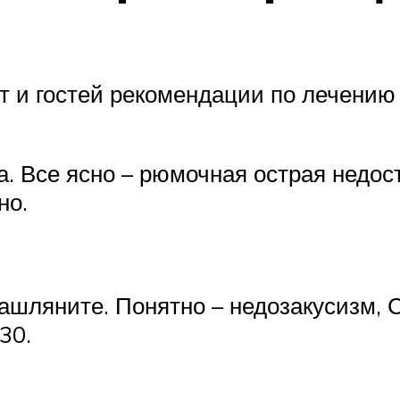
т и гостей рекомендации по лечению 
за. Все ясно – рюмочная острая недос
но.
кашляните. Понятно – недозакусизм, 
30.