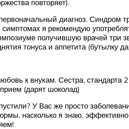
оржества повторяет).
первоначальный диагноз. Синдром тр
ри симптомах я рекомендую употребля
импозиуме получившую врачей три зв
нятия тонуса и аппетита (бутылку дар
 любовь к внукам. Сестра, стандарта
 прием (дарят шоколад)
запустили? У Вас же просто заболеван
 формы, насколько я знаю, эффективн
яем!