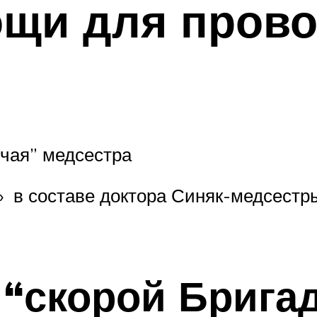
щи для прово
ячая” медсестра
 в составе доктора Синяк-медсестры
и “скорой Бриг