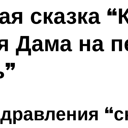
я сказка “
я Дама на 
ь”
дравления “с