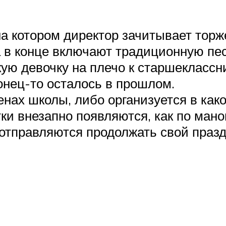
 на котором директор зачитывает тор
а в конце включают традиционную пе
ю девочку на плечо к старшеклассник
конец-то осталось в прошлом.
енах школы, либо организуется в ка
и внезапно появляются, как по ман
правляются продолжать свой праздн