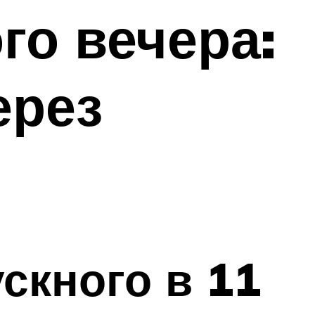
го вечера:
ерез
скного в 11