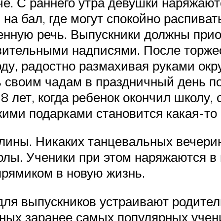
че. С раннего утра девушки наряжают
на бал, где могут спокойно распиват
ленную речь. Выпускники должны при
вительными надписями. После торжес
ду, радостно размахивая руками ок
ь своим чадам в праздничный день п
18 лет, когда ребенок окончил школу,
кими подарками становится какая-то 
плины. Никаких танцевальных вечери
лы. Ученики при этом наряжаются в
прямиком в новую жизнь.
 для выпускников устраивают родители
ных заранее самых популярных учен