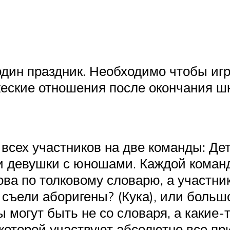
 один праздник. Необходимо чтобы и
еские отношения после окончания ш
всех участников на две команды: Дет
и девушки с юношами. Каждой команд
ва по толковому словарю, а участни
 съели аборигены? (Кука), или большо
ы могут быть не со словаря, а какие
в которой участвуют абсолютно все п