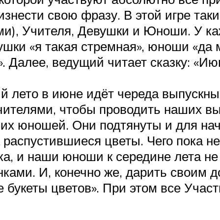
изнести свою фразу. В этой игре так
ми), Учителя, Девушки и Юноши. У ка
вушки «я такая стремная», юноши «да 
. Далее, ведущий читает сказку: «Ию
 лето в июне идёт череда выпускных
чителями, чтобы проводить наших вы
их юношей. Они подтянуты и для нач
 распустившиеся цветы. Чего пока не
ка, и наши юноши к середине лета не
нками. И, конечно же, дарить своим д
 букеты цветов». При этом все Учас