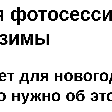
 фотосесси
 зимы
ет для нового
о нужно об эт