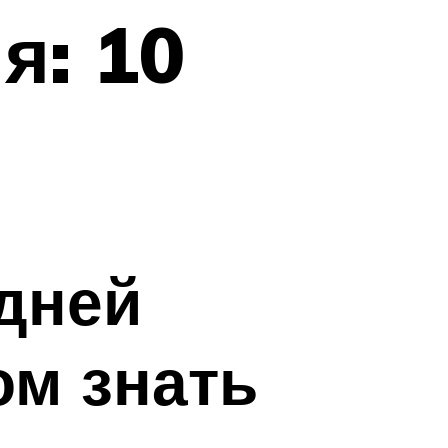
я: 10
дней
ом знать