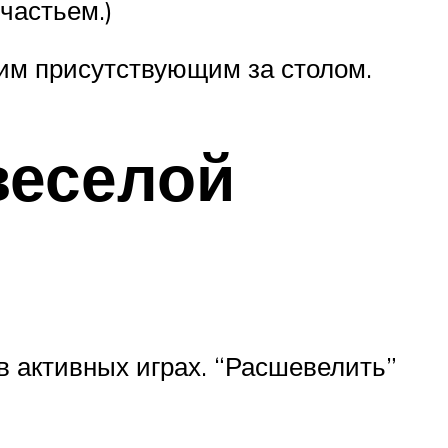
частьем.)
гим присутствующим за столом.
веселой
 в активных играх. “Расшевелить”