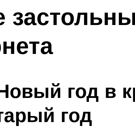
 застольны
нета
Новый год в к
тарый год