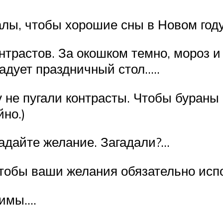
алы, чтобы хорошие сны в Новом год
нтрастов. За окошком темно, мороз и 
радует праздничный стол…..
у не пугали контрасты. Чтобы бураны
йно.)
агадайте желание. Загадали?…
 чтобы ваши желания обязательно ис
лимы….