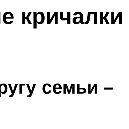
е кричалки
ругу семьи –