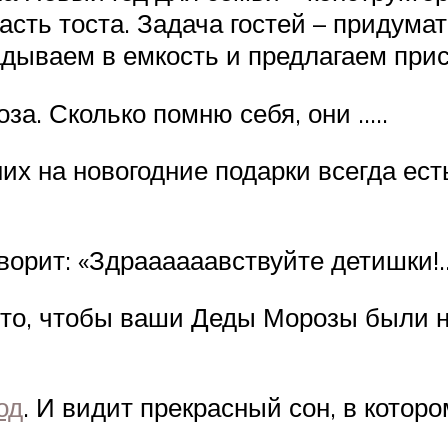
асть тоста. Задача гостей – придум
ладываем в емкость и предлагаем при
за. Сколько помню себя, они …..
 них на новогодние подарки всегда е
ворит: «Здраааааавствуйте детишки!
 то, чтобы ваши Деды Морозы были н
од
. И видит прекрасный сон, в котор