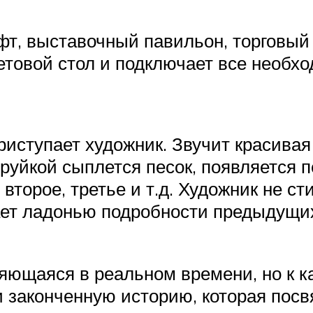
фт, выставочный павильон, торговый 
товой стол и подключает все необх
иступает художник. Звучит красивая 
труйкой сыплется песок, появляется 
торое, третье и т.д. Художник не ст
рает ладонью подробности предыдущи
яющаяся в реальном времени, но к к
ли законченную историю, которая по