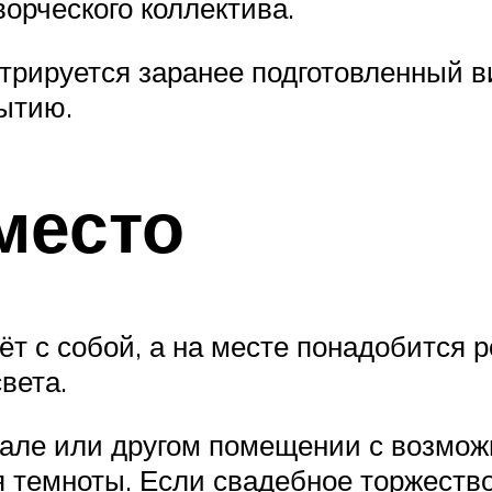
ворческого коллектива.
стрируется заранее подготовленный в
ытию.
место
т с собой, а на месте понадобится р
вета.
зале или другом помещении с возмож
я темноты. Если свадебное торжество