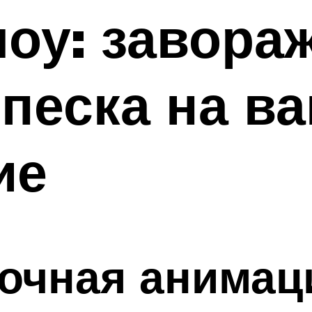
шоу: завор
 песка на в
ие
сочная анимац