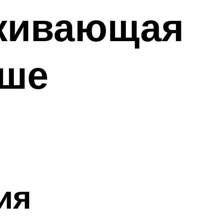
аживающая
аше
ия