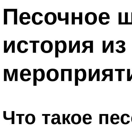
Песочное 
Меню
история из
мероприят
Что такое пе