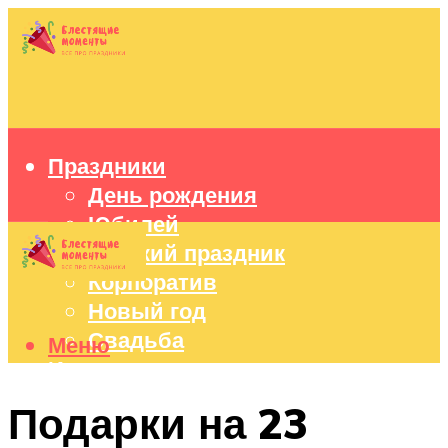
Праздники
День рождения
Юбилей
Детский праздник
Корпоратив
Новый год
Свадьба
Меню
Идеи подарков
Оформление праздников
Подарки на 23
Праздничный стол