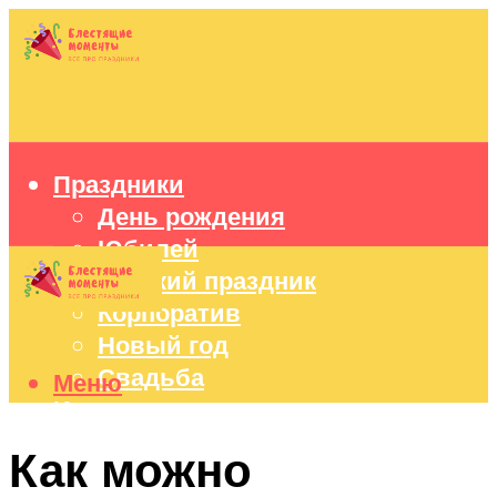
Праздники
День рождения
Юбилей
Детский праздник
Корпоратив
Новый год
Свадьба
Меню
Идеи подарков
Оформление праздников
Как можно
Праздничный стол