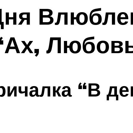
Дня Влюбле
“Ах, Любов
ричалка “В де