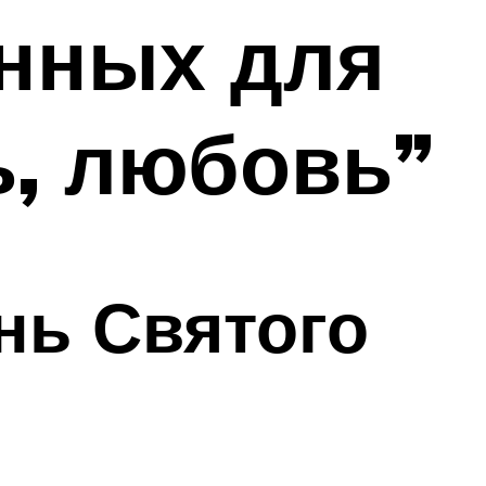
нных для
ь, любовь”
нь Святого