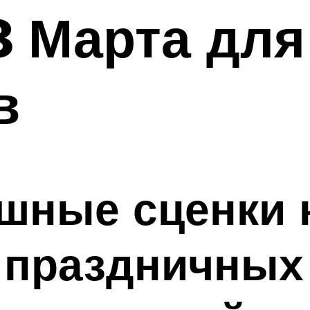
8 Марта для
в
шные сценки к
 праздничных