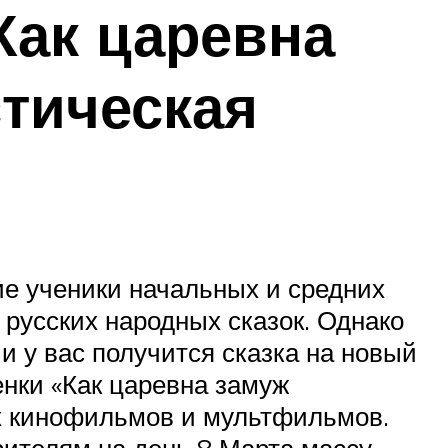
Как царевна
тическая
ие ученики начальных и средних
 русских народных сказок. Однако
 у вас получится сказка на новый
енки «Как царевна замуж
ых кинофильмов и мультфильмов.
рителям на день 8 Марта массу