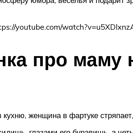
tps://youtube.com/watch?v=u5XDlxnz
ка про маму 
 кухню, женщина в фартуке стряпает,
сидишь, глазами его буравишь, а чет