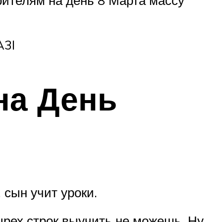
A3I
на День
 сын учит уроки.
ырех строк выучить не можешь. Ну