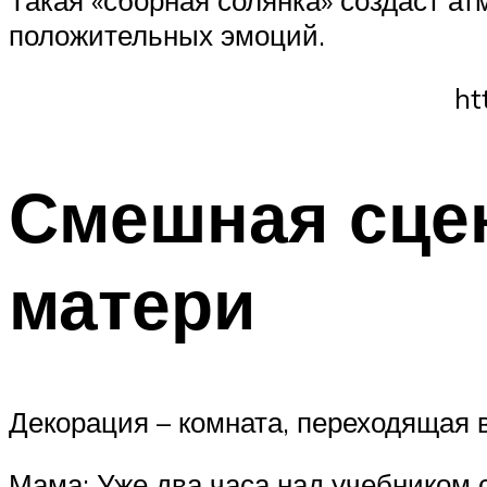
положительных эмоций.
ht
Смешная сцен
матери
Декорация – комната, переходящая в
Мама: Уже два часа над учебником 