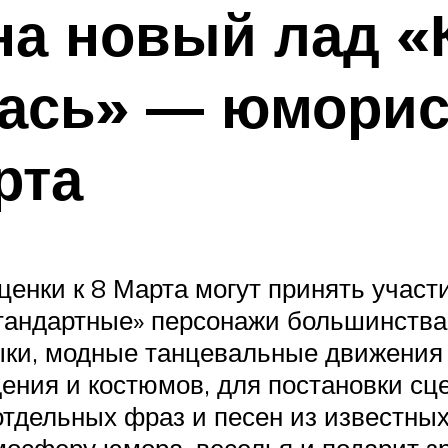
на новый лад «
ась» — юморис
рта
ценки к 8 Марта могут принять участ
стандартные» персонажи большинства
ки, модные танцевальные движения и
ения и костюмов, для постановки сц
отдельных фраз и песен из известн
тмосферу юмора, веселья и подарит з