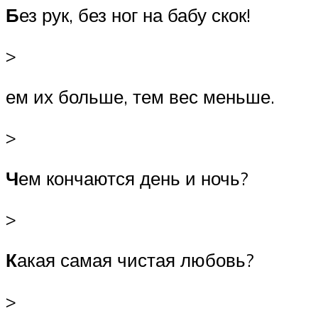
Б
ез рук, без ног на бабу скок!
>
ем их больше, тем вес меньше.
>
Ч
ем кончаются день и ночь?
>
К
акая самая чистая любовь?
>