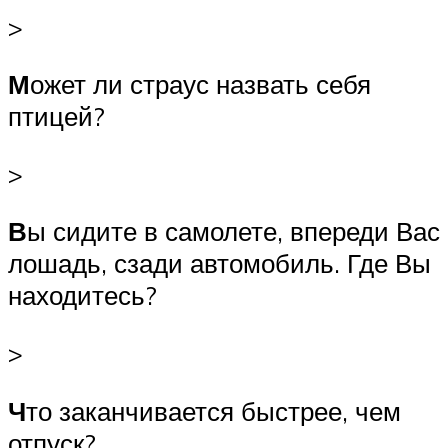
>
М
ожет ли страус назвать себя
птицей?
>
В
ы сидите в самолете, впереди Вас
лошадь, сзади автомобиль. Где Вы
находитесь?
>
Ч
то заканчивается быстрее, чем
отпуск?