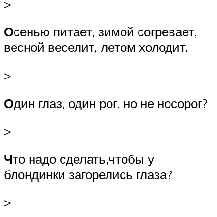
>
О
сенью питает, зимой согревает,
весной веселит, летом холодит.
>
О
дин глаз, один рог, но не носорог?
>
Ч
то надо сделать,чтобы у
блондинки загорелись глаза?
>