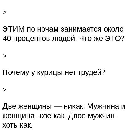
>
Э
ТИМ по ночам занимается около
40 процентов людей. Что же ЭТО?
>
П
очему у курицы нет грудей?
>
Д
ве женщины — никак. Мужчина и
женщина -кое как. Двое мужчин —
хоть как.