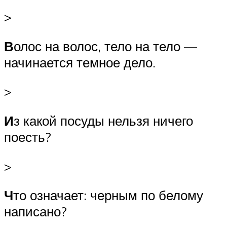
>
В
олос на волос, тело на тело —
начинается темное дело.
>
И
з какой посуды нельзя ничего
поесть?
>
Ч
то означает: черным по белому
написано?