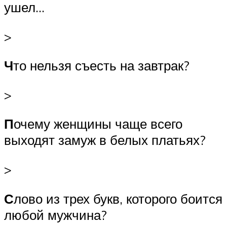
ушел…
>
Ч
то нельзя съесть на завтрак?
>
П
очему женщины чаще всего
выходят замуж в белых платьях?
>
С
лово из трех букв, которого боится
любой мужчина?