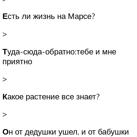
Е
сть ли жизнь на Марсе?
>
Т
уда-сюда-обратно:тебе и мне
приятно
>
К
акое растение все знает?
>
О
н от дедушки ушел, и от бабушки