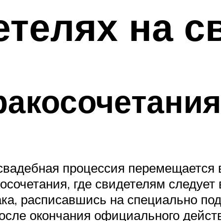
етелях на с
ракосочетания
 свадебная процессия перемещается в
осочетания, где свидетелям следует
ака, расписавшись на специально по
После окончания официального дейст