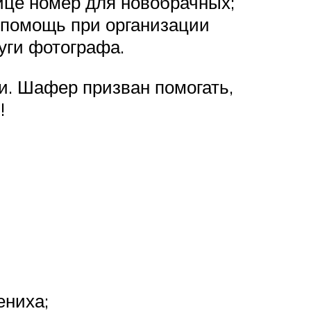
нице номер для новобрачных;
 помощь при организации
уги фотографа.
и. Шафер призван помогать,
!
ениха;