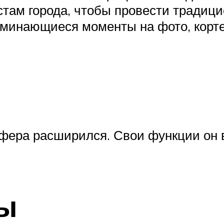
там города, чтобы провести традиц
оминающиеся моменты на фото, кортеж
фера расширился. Свои функции он в
бы