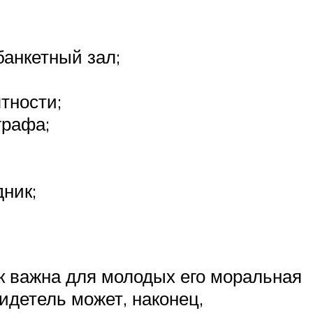
банкетный зал;
тности;
графа;
дник;
к важна для молодых его моральная
идетель может, наконец,