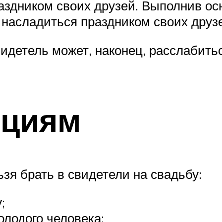
аздником своих друзей. Выполнив ос
м насладиться праздником своих друз
идетель может, наконец, расслабить
ициям
ьзя брать в свидетели на свадьбу:
;
лодого человека;