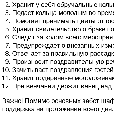
Хранит у себя обручальные коль
Подает кольца молодым во врем
Помогает принимать цветы от гос
Хранит свидетельство о браке по
Следит за ходом всего мероприя
Предупреждает о внезапных изме
Отвечает за правильную рассадку
Произносит поздравительную ре
Зачитывает поздравления гостей,
Хранит подаренные молодоженам
При венчании держит венец над 
Важно! Помимо основных забот шафе
поддержка на протяжении всего дня