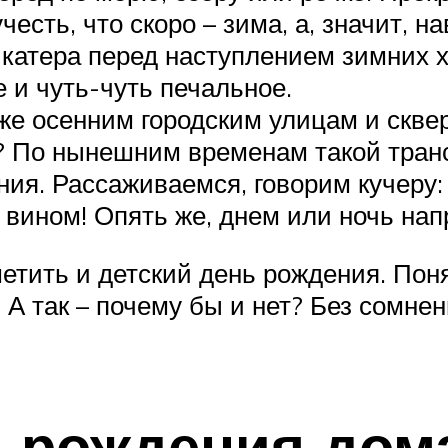
есть, что скоро – зима, а, значит, н
 катера перед наступлением зимних х
 и чуть-чуть печальное.
же осенним городским улицам и сквера
 По нынешним временам такой трансп
я. Рассаживаемся, говорим кучеру: «Т
 вином! Опять же, днем или ночь напр
етить и детский день рождения. Поня
А так – почему бы и нет? Без сомнен
 рождения дом