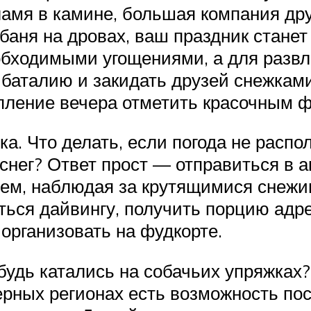
ламя в камине, большая компания др
 баня на дровах, ваш праздник стане
еобходимыми угощениями, а для разв
баталию и закидать друзей снежками,
тупление вечера отметить красочным 
а. Что делать, если погода не распо
 снег? Ответ прост — отправиться в 
лем, наблюдая за крутящимися снежи
ься дайвингу, получить порцию адрен
 организовать на фудкорте.
будь катались на собачьих упряжках
ерных регионах есть возможность пос