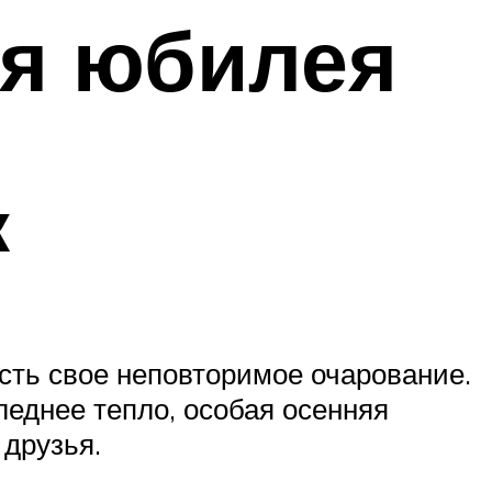
ля юбилея
к
есть свое неповторимое очарование.
леднее тепло, особая осенняя
 друзья.