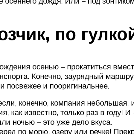
е осеннего дождя. Или – под зонтико
озчик, по гулк
ождения осенью – прокатиться вмест
спорта. Конечно, заурядный маршрут
еи посвежее и пооригинальнее.
ли, конечно, компания небольшая, и 
я, как известно, только раз в году! 
ли ночью – это уже дело вкуса.
еред по морю, озеру или речке! Пре