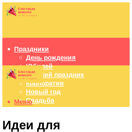
Праздники
День рождения
Юбилей
Детский праздник
Корпоратив
Новый год
Свадьба
Меню
Идеи подарков
Оформление праздников
Идеи для
Праздничный стол