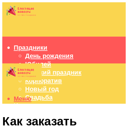
Праздники
День рождения
Юбилей
Детский праздник
Корпоратив
Новый год
Свадьба
Меню
Идеи подарков
Оформление праздников
Как заказать
Праздничный стол