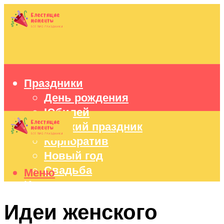
Праздники
День рождения
Юбилей
Детский праздник
Корпоратив
Новый год
Свадьба
Меню
Идеи подарков
Оформление праздников
Идеи женского
Праздничный стол